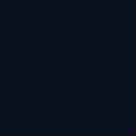
网友
trx能量租赁
留言：
2026-05-18 22:05:52
回复该留言
u地址转错 【TGVpQiPr2YfcHpq5V9RQzsmnuu5iwjWuHW】
转错请联系TG:@TrxEm
网友
0.5trx转账
留言：
2026-05-18 17:31:57
回复该留言
节省TRX手续费 - 2 TRX=1次转账次数 直接节省80%!无视对方
有没有U或者是否交易所,低于 2 TRX的都是钓鱼的骗子- 复制
地址【THXfhfV6ThhYzt7d8mm4KL3dE5LWBbwb3s】转 2 T
RX即可0手续费转账!TG机器人: @jzzTRXbot 官网: https://jzzt
rx.com
网友
节省TRX手续费
留言：
2026-05-18 21:24:46
回复该留言
专业TRON能量租赁平台 - 2 TRX=1次转账次数 直接节省80%!
无视对方有没有U或者是否交易所,低于 2 TRX的都是钓鱼的骗