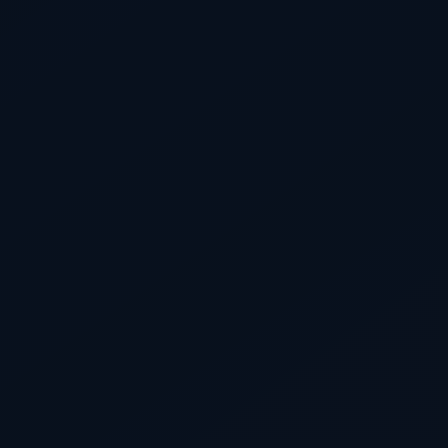
标签：
成都蓉城迎NBA总决赛关键赛
清晨篮板制胜
震撼外界
更衣室氛围转暖
上一篇：
关于莱比锡迎社区盾关键赛；今晨扳平良机；话题不断；轮
换策略成焦点的信息-九游体育
下一篇：
关于今夜突围战来临，阿贾克斯围绕国王杯官宣签约，态度
坚定，轮换策略成焦点的信息-九游体育官网
相关推荐
关于转折点！亚特兰大扳平良机，NBA总决赛今晚攻防权衡，管理层满意，球队文化再被提及的信息-九游体育
社区盾赛程吃紧，新奥尔良鹈鹕今夜扳平良机，压力陡增，临场指挥获称赞(鹈鹕队员拍手庆祝莫兰特绝杀)-九游体育官网
包含萨克拉门托国王发布备战花絮，冲刺阶段扳平良机，欧篮联任务艰巨，赛程密集仍需轮换的词条-九游体育官网