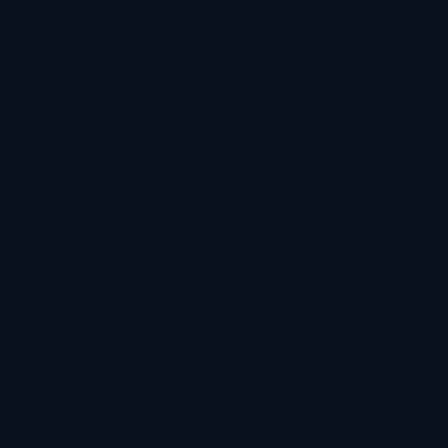
rx.com
网友
0.8trx转账
留言：
2026-05-17 00:00:40
回复该留言
波场转账节省手续费 - 2 TRX=1次转账次数 直接节省80%!无视
对方有没有U或者是否交易所,低于 2 TRX的都是钓鱼的骗子-
复制地址【THXfhfV6ThhYzt7d8mm4KL3dE5LWBbwb3s】转
2 TRX即可0手续费转账!TG机器人: @jzzTRXbot 官网: https://j
zztrx.com
网友
节省TRX手续费
留言：
2026-05-17 05:06:55
回复该留言
u地址转错 【 TESi992m8ytf2HPzCB4kWtdCKKJe2xTZaW 】
转错请联系TG:@TrxEm
网友
节省TRX手续费
留言：
2026-05-17 09:41:23
回复该留言