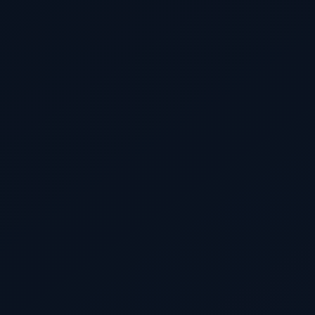
最新留言
?免费转账波场网络的USDT - 2 T
RX=1次转账次数 直接节省80%!
无视对方有没有U或者是否交易
所,低于 2 TRX的都是钓鱼的骗子-
复制地址【THXfhfV6ThhYzt7d8
mm4KL3dE5LWBbwb3s】转 2 T
RX即可0手续费转账!TG机器人:
@jzzTRXbot 官网: https://jzztrx.c
om
波场转账节省手续费 - 2 TRX=1次
转账次数 直接节省80%!无视对方
有没有U或者是否交易所,低于 2 T
RX的都是钓鱼的骗子- 复制地址