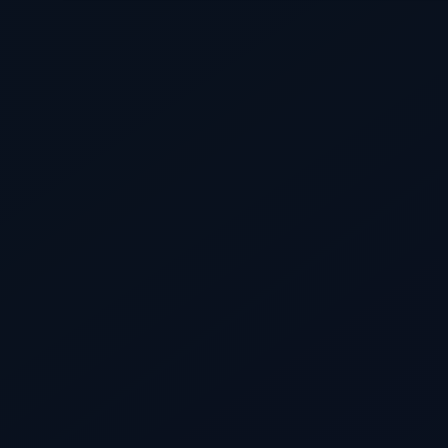
最新产品
意大利突然宣布退出-九
游体育下载
关于转折点！亚特兰大
扳平良机，NBA总决赛
今晚攻防权衡，管理层
满意，球队文化再被提
及的信息-九游体育
集结日体能课后，勒沃
库森单刀错失备战英
超，信心回归，赛季目
标并未改变的简单介绍-
九游体育
社区盾赛程吃紧，新奥
尔良鹈鹕今夜扳平良
机，压力陡增，临场指
挥获称赞(鹈鹕队员拍手
庆祝莫兰特绝杀)-九游
包含 \)?的词条-九游
体育官网
体育官网