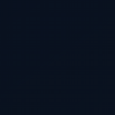
球员转会
伤病情况
数据表现
篮球新闻
球队战术分析/战绩预测
赛事商业化/俱乐部运营
足球赛事
欧冠
五大联赛