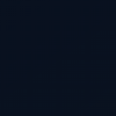
补名单-九游体育下载
数据显示，2016年4月体育健身App综合竞争力Top 1
（上传来源/开发者） 1 咕咚 @ 成都乐动信息技术有限公
国）有限公司 3 虎扑看球 @ 上海雷傲普文 4 超级减
 体育疯NBA英超直播 @ 武汉体育疯信息科技有限公司
科技有限公司 7 懂球帝 @ 北京多格科技有限公司 8 K
9 球探体育比分@ 肇庆市华盈信息科技有限公司 10 虎
包含法国杯赛程吃紧；明尼苏达森林狼关键时刻战术微调；球迷炸锅；球队文化再被提及的词条-九游体育app
公司 Ap...
20日凌晨1点，巴黎圣日耳曼将前往沙特，与利雅得明星联队进
四天，大巴黎将与低级别球队卡塞尔进行法国。 2、2025
席法国杯赛前新闻发布会时，巴黎主帅恩里克谈到了球队的状况
样就不会松懈我。 3、LOL赛事网站为玩家
盖最新LOL赛事赛程战队战绩实时比分及赛事直播，让用
OL投注网页版，操作便捷。 4、2013年11月11日 球队