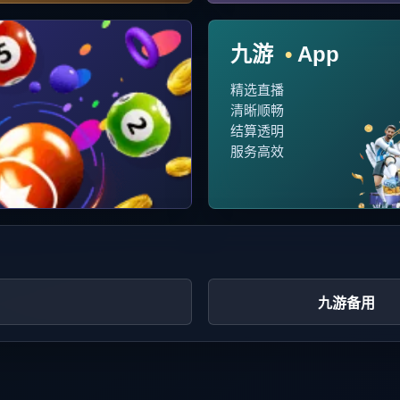
数据表现
SJBX
鎯犳櫘m181fw椹卞姩涓嬭浇
2026-06-11 01:20:01
游学是学习与旅游的结合，在旅
中，游学能够培养学生的文明素养和
容及报名方式 行程日期：2月12
用：7850元/成人、6950元/儿
或加佳佳妈微信报名1864283605
（2月12日） 乘坐航航班从大连