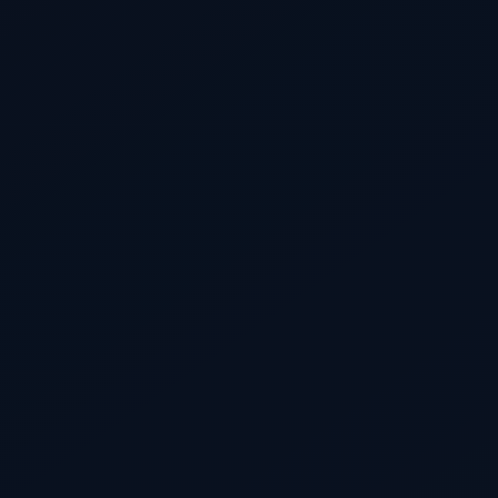
上海上港今天比赛首发及替
2026-05-22 12:50:15
根据国内外最大型权威的AppBase
0排行榜如下： # App @ 公司
司 2 新浪体育 @ 新浪网技术（中
肥王 @ 珠海三益堂科技有限公司 5
6 益动GPS @ 北京益动思博网络
eep @ 北京卡路里科技有限公司 
扑跑步 @ 虎扑（上海）文化传播有限
2026-03-03 08:10:10
1、2023年1月17日 北京时间1月
行一场友谊赛，梅西与C罗 这场比赛后
年5月23日 直播吧5月23日讯 出
欧冠决赛对 有时一直紧绷着到最后一刻反而更好，这
提供英雄联盟全部赛事资讯与服务，涵
户第一时间掌握全球LOL动态平台支持L