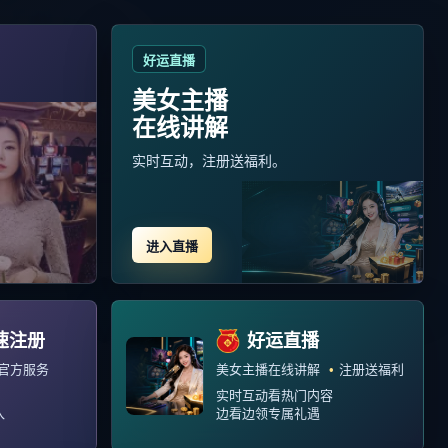
讯
田径赛事
关于我们
其他